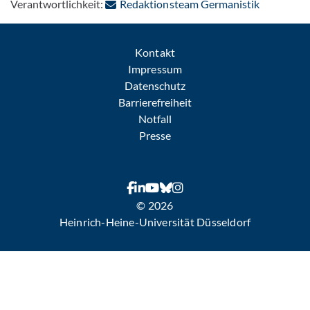
: Per E-Ma
Verantwortlichkeit:
Redaktionsteam Germanistik
Kontakt
Impressum
Datenschutz
Barrierefreiheit
Notfall
Presse
© 2026
Heinrich-Heine-Universität Düsseldorf