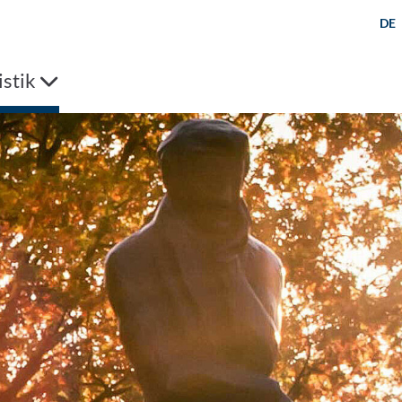
DE
stik