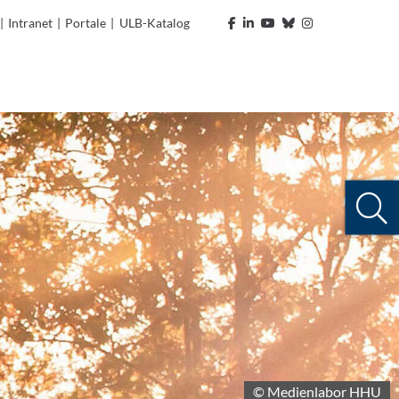
|
Intranet
|
Portale
|
ULB-Katalog
© Medienlabor HHU