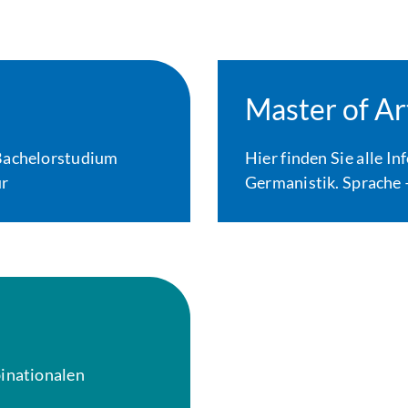
Master of Ar
 Bachelorstudium
Hier finden Sie alle 
ur
Germanistik. Sprache –
binationalen