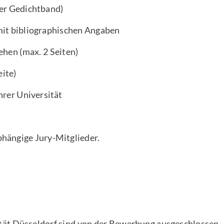
ter Gedichtband)
mit bibliographischen Angaben
hen (max. 2 Seiten)
eite)
hrer Universität
bhängige Jury-Mitglieder.
tät Düsseldorf sind von der Bewerbung ausgeschlossen.