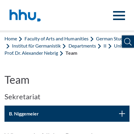
Jump to content
Jump to search
Home
Faculty of Arts and Humanities
German Studies
Institut für Germanistik
Departments
II
Univ.-
Prof. Dr. Alexander Nebrig
Team
Team
Sekretariat
B. Niggemeier