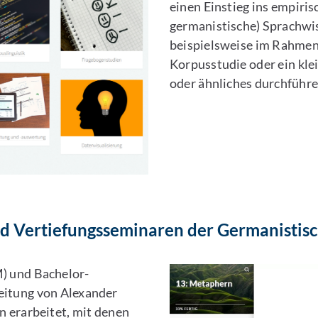
einen Einstieg ins empiris
germanistische) Sprachwiss
beispielsweise im Rahmen 
Korpusstudie oder ein kle
oder ähnliches durchführ
und Vertiefungsseminaren der Germanistis
) und Bachelor-
eitung von Alexander
n erarbeitet, mit denen