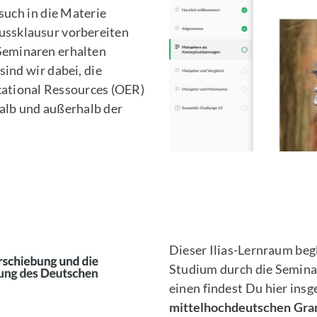
uch in die Materie
lussklausur vorbereiten
eminaren erhalten
ind wir dabei, die
cational Ressources (OER)
halb und außerhalb der
Dieser Ilias-Lernraum beg
Studium durch die Semina
einen findest Du hier ins
mittelhochdeutschen Gr