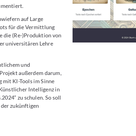
umentiert.
nwiefern auf Large
ts für die Vermittlung
e die (Re-)Produktion von
er universitären Lehre
htlichem und
 Projekt außerdem darum,
 mit KI-Tools im Sinne
ünstlicher Intelligenz in
2024“ zu schulen. So soll
 der zukünftigen