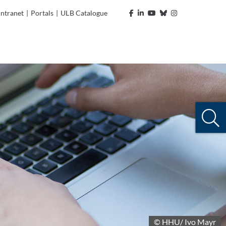
Intranet
|
Portals
|
ULB Catalogue
© HHU/ Ivo Mayr