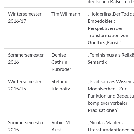
deutschen Kaiserreich
Wintersemester
Tim Willmann
„Hölderlins ‚Der Tod d
2016/17
Empedokles‘:
Perspektiven der
Transformation von
Goethes ‚Faust‘“
Sommersemester
Denise
„Feminismus als Religi
2016
Cathrin
Semantik“
Rubröder
Wintersemester
Stefanie
„Prädikatives Wissen 
2015/16
Kielholtz
Modalverben - Zur
Funktion und Bedeut
komplexer verbaler
Prädikationen“
Sommersemester
Robin-M.
„Nicolas Mahlers
2015
Aust
Literaturadaptionen n