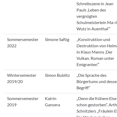
Schreibszene in Jean
Pauls ‚Leben des
vergnügten
Schulmeisterlein Ma-r
Wutz in Auenthal‘“
Sommersemester
Simone Saftig
„Konstruktion und
2022
Destruktion von Heim
in Klaus Manns ‚Der
Vulkan. Roman unter
Emigranten‘“
Wintersemester
Simon Bublitz
„Die Sprache des
2019/20
Bürgertums und dess
Begriff“
Sommersemester
Katrin
„Denn die frühere Else 
2019
Gansera
schon gestorben“. Art
Schnitzlers „Fräulein E