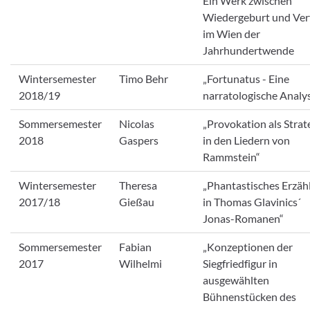
Ein Werk zwischen
Wiedergeburt und Verf
im Wien der
Jahrhundertwende
Wintersemester
Timo Behr
„Fortunatus - Eine
2018/19
narratologische Analy
Sommersemester
Nicolas
„Provokation als Strat
2018
Gaspers
in den Liedern von
Rammstein“
Wintersemester
Theresa
„Phantastisches Erzäh
2017/18
Gießau
in Thomas Glavinics´
Jonas-Romanen“
Sommersemester
Fabian
„Konzeptionen der
2017
Wilhelmi
Siegfriedfigur in
ausgewählten
Bühnenstücken des