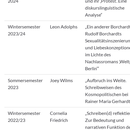
2024
und ihr ‚Protest‘. Eine
diskurslinguistische
Analyse“
Wintersemester
Leon Adolphs
„Ein anderer Borchard
2023/24
Rudolf Borchardts
Sexualitätsinszenieru
und Liebeskonzeption
im Lichte des
Nachlassromans ‚Welt
Berlin‘“
Sommersemester
Joey Wilms
„Aufbruch ins Weite.
2023
Schreibweisen des
Kosmopolitischen bei
Rainer Maria Gerhardt
Wintersemester
Cornelia
„Schreiben(d) reflektie
2022/23
Friedrich
Zur Bedeutung und
narrativen Funktion d