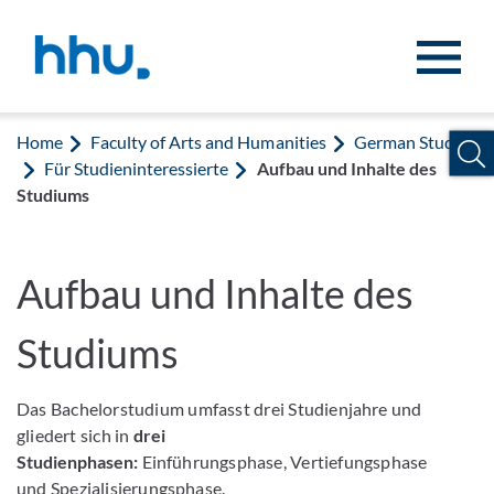
Jump to content
Jump to search
Home
Faculty of Arts and Humanities
German Studies
Für Studieninteressierte
Aufbau und Inhalte des
Studiums
Aufbau und Inhalte des
Studiums
Das Bachelorstudium umfasst drei Studienjahre und
gliedert sich in
drei
Studienphasen:
Einführungsphase, Vertiefungsphase
und Spezialisierungsphase.