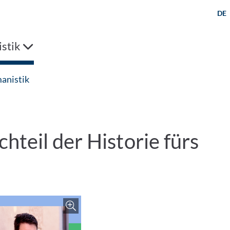
DE
stik
anistik
teil der Historie fürs
Zoom