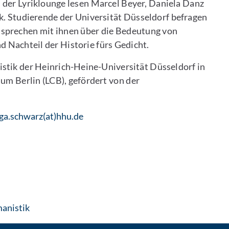
 der Lyriklounge lesen Marcel Beyer, Daniela Danz
k. Studierende der Universität Düsseldorf befragen
d sprechen mit ihnen über die Bedeutung von
 Nachteil der Historie fürs Gedicht.
istik der Heinrich-Heine-Universität Düsseldorf in
um Berlin (LCB), gefördert von der
ga.schwarz(at)hhu.de
: Per E-Mail kontaktieren
anistik