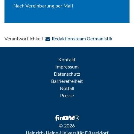
Nach Vereinbarung per Mail
: Per E-Ma
Verantwortlichkeit:
Redaktionsteam Germanistik
Kontakt
Impressum
Datenschutz
Barrierefreiheit
Notfall
Presse
© 2026
Heinrich-Heine-Universität Düsseldorf