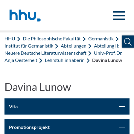
Zum Inhalt springen
Zur Suche springen
HHU
Die Philosophische Fakultät
Germanistik
Institut für Germanistik
Abteilungen
Abteilung II:
Neuere Deutsche Literaturwissenschaft
Univ.-Prof. Dr.
Anja Oesterhelt
Lehrstuhlinhaberin
Davina Lunow
Davina Lunow
Vita
Promotionsprojekt